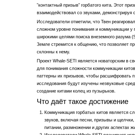
"контактный призыв" горбатого кита. Этот при
взаимодействовал со звуками, демонстрируя с
Исследователи отметили, что Твен реагировал
сложном уровне понимания и коммуникации у г
широкими целями поиска внеземного разума (S
Земле стремится к общению, что позволяет п
склонны к нему.
Проект Whale-SETI является новаторским в с
для понимания сложности коммуникации китов
паттерны их призывов, чтобы расшифровать пр
исследования будут изучены незвуковые средс
создание китами колец из пузырьков.
Что даёт такое достижение
Коммуникация горбатых китов является сл
звуков, включая песни, призывы и щелчки
питании, размножении и других аспектах ж
Исследователи Whale-SETI планируют испо