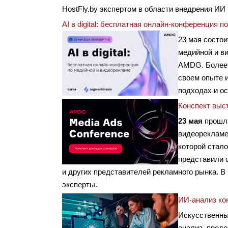
HostFly.by экспертом в области внедрения И
AI в digital: бесплатная онлайн-конференция 
23 мая состо
медийной и ви
AMDG. Более 
своем опыте и
подходах и о
Конспект выст
23 мая
прошл
видеорекламе
которой стал
представили 
и других представителей рекламного рынка. В
эксперты.
ИИ-анализ кон
Искусственны
анализ, пред