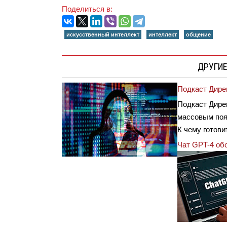
Поделиться в:
искусственный интеллект
интеллект
общение
ДРУГИЕ
Подкаст Дирек
Подкаст Дирек
массовым поя
К чему готови
Чат GPT-4 об