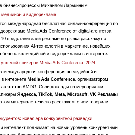
И в бизнес-процессы Михаилом Ларькиным.
по медийной и видеорекламе
ится международная бесплатная онлайн-конференция по
деорекламе Media Ads Conference от digital-агентства
10 представителей рекламного рынка расскажут о
спользования AI-технологий в маркетинге, новейших
собенностях медийной и видеорекламы в интернете.
уплений спикеров Media Ads Conference 2024
а международная конференция по медийной и
 в интернете
Media Ads Conference
, организатором
о агентство AMDG. Свои доклады на мероприятии
спикеры
Яндекса, TikTok, Meta, Microsoft, VK Рекламы
 этом материале тезисно расскажем, о чем говорили
курентов: новая эра конкурентной разведки
й интеллект поднимает на новый уровень конкурентный
оставляя беспрецедентные аналитические данные о