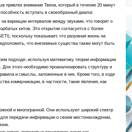
зыв привлек внимание Твена, который в течение 20 минут
пособность вступать в своеобразный диалог.
 на вариации интервалов между звуками, что говорит о
орбатых китов. Это открытие согласуется с более
ETI), поскольку показывает, что разумная жизнь на
редположить, что внеземные существа также могут быть
воем подходе, используя математику теории информации
. Для этого необходимо проанализировать структуру и
авила и смыслы, заложенные в них. Кроме того, в ходе
тва коммуникации, в частности, такие явления, как
ожной и многогранной. Они используют широкий спектр
, для передачи информации о своем местонахождении,
изни.
льзовать передовые технологии, такие как