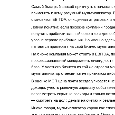
Самый быстрый способ прикинуть стоимость к
применить к нему разумный мультипликатор. В
становится EBITDA, очищенная от разовых и 
Логика понятна: если похожие компании прод
получить приблизительный ориентир и для себ
уровне первого приближения. Но именно здес
пытаются примерить на свой бизнес мультипл
На бирже компания может стоить 8 EBITDA, пот
профессиональный менеджмент, ликвидность, 
база. У частного бизнеса из той же отрасли мо
мультипликатор становится не признаком амб
В оценке МСП цена почти всегда упирается не
доходы, учесть рыночную зарплату собственн
пересмотреть скрытые расходы и только пото
— смотреть на долг, деньги на счетах и реаль
Иначе говоря, мультипликатор хорош как спос
зрелого разговора о качестве бизнеса. Один и