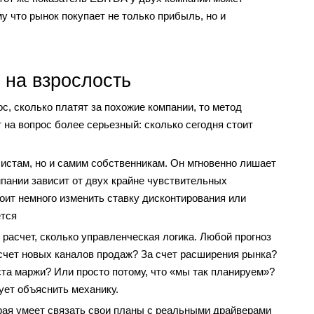
у что рынок покупает не только прибыль, но и
 на взрослость
с, сколько платят за похожие компании, то метод
на вопрос более серьезный: сколько сегодня стоит
истам, но и самим собственникам. Он мгновенно лишает
мпании зависит от двух крайне чувствительных
оит немного изменить ставку дисконтирования или
ется
 расчет, сколько управленческая логика. Любой прогноз
а счет новых каналов продаж? За счет расширения рынка?
ста маржи? Или просто потому, что «мы так планируем»?
ует объяснить механику.
орая умеет связать свои планы с реальными драйверами