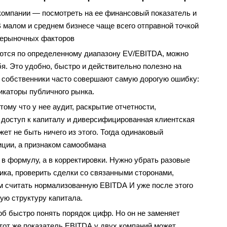
омпании — посмотреть на ее финансовый показатель и
 малом и среднем бизнесе чаще всего отправной точкой
нерыночных факторов
аются по определенному диапазону EV/EBITDA, можно
я. Это удобно, быстро и действительно полезно на
ь собственники часто совершают самую дорогую ошибку:
икаторы публичного рынка.
ому что у нее аудит, раскрытие отчетности,
доступ к капиталу и диверсифицированная клиентская
жет не быть ничего из этого. Тогда одинаковый
иции, а признаком самообмана
 в формулу, а в корректировки. Нужно убрать разовые
ика, проверить сделки со связанными сторонами,
м считать нормализованную EBITDA И уже после этого
ную структуру капитала.
об быстро понять порядок цифр. Но он не заменяет
 тот же показатель EBITDA у двух компаний может