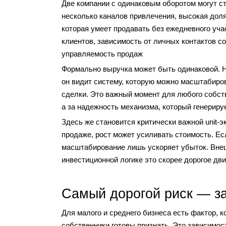
Две компании с одинаковым оборотом могут ст
несколько каналов привлечения, высокая доля
которая умеет продавать без ежедневного уча
клиентов, зависимость от личных контактов с
управляемость продаж
Формально выручка может быть одинаковой. Н
он видит систему, которую можно масштабиров
сделки. Это важный момент для любого собств
а за надежность механизма, который генерируе
Здесь же становится критически важной unit-
продаже, рост может усиливать стоимость. Есл
масштабирование лишь ускоряет убыток. Внешн
инвестиционной логике это скорее дорогое дв
Самый дорогой риск — за
Для малого и среднего бизнеса есть фактор, к
собственники готовы признать. Это зависимос