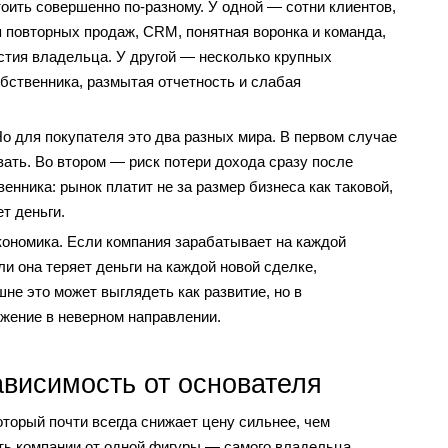
оить совершенно по-разному. У одной — сотни клиентов,
 повторных продаж, CRM, понятная воронка и команда,
стия владельца. У другой — несколько крупных
обственника, размытая отчетность и слабая
о для покупателя это два разных мира. В первом случае
ать. Во втором — риск потери дохода сразу после
енника: рынок платит не за размер бизнеса как таковой,
т деньги.
экономика. Если компания зарабатывает на каждой
и она теряет деньги на каждой новой сделке,
е это может выглядеть как развитие, но в
ижение в неверном направлении.
висимость от основателя
оторый почти всегда снижает цену сильнее, чем
ть компании от одной фигуры — самого владельца.