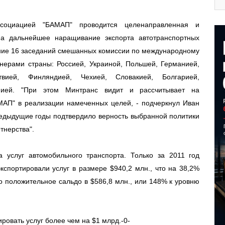
ссоциацией "БАМАП" проводится целенаправленная и
на дальнейшее наращивание экспорта автотранспортных
ение 16 заседаний смешанных комиссии по международному
ерами страны: Россией, Украиной, Польшей, Германией,
твией, Финляндией, Чехией, Словакией, Болгарией,
нией. "При этом Минтранс видит и рассчитывает на
АП" в реализации намеченных целей, - подчеркнул Иван
редыдущие годы подтвердило верность выбранной политики
тнерства".
 услуг автомобильного транспорта. Только за 2011 год
спортировали услуг в размере $940,2 млн., что на 38,2%
 положительное сальдо в $586,8 млн., или 148% к уровню
ровать услуг более чем на $1 млрд.-0-