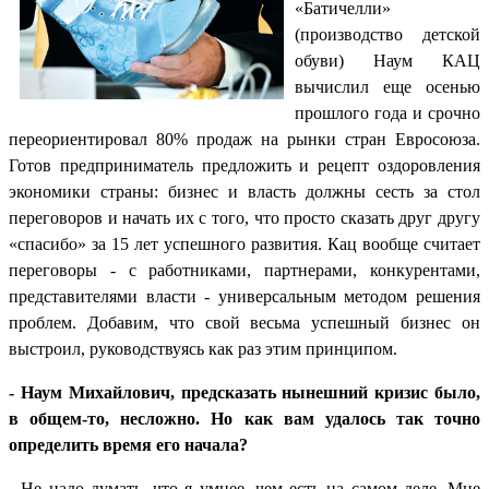
«Батичелли»
(производство детской
обуви) Наум КАЦ
вычислил еще осенью
прошлого года и срочно
переориентировал 80% продаж на рынки стран Евросоюза.
Готов предприниматель предложить и рецепт оздоровления
экономики страны: бизнес и власть должны сесть за стол
переговоров и начать их с того, что просто сказать друг другу
«спасибо» за 15 лет успешного развития. Кац вообще считает
переговоры - с работниками, партнерами, конкурентами,
представителями власти - универсальным методом решения
проблем.
Добавим, что
свой весьма успешный бизнес он
выстроил, руководствуясь как раз этим принципом.
- Наум Михайлович, предсказать нынешний кризис было,
в общем-то, несложно. Но как вам удалось так точно
определить время его начала?
- Не надо думать, что я умнее, чем есть на самом деле. Мне