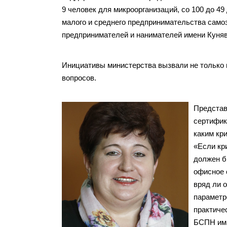
9 человек для микроорганизаций, со 100 до 49
малого и среднего предпринимательства самоз
предпринимателей и нанимателей имени Куняв
Инициативы министерства вызвали не только и
вопросов.
Представ
сертифик
каким кр
«Если кр
должен б
офисное о
вряд ли 
параметр
практиче
БСПН им.