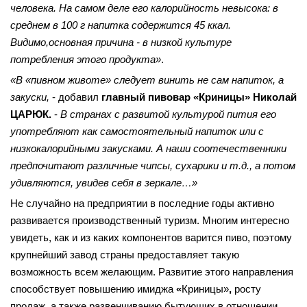
человека. На самом деле его калорийность невысока: в
среднем в 100 г напитка содержится 45 ккал.
Видимо,основная причина - в низкой культуре
потребления этого продукта»
.
«В «пивном животе» следует винить не сам напиток, а
закуски,
- добавил
главный пивовар «Криницы» Николай
ЦАРЮК.
-
В странах с развитой культурой пития его
употребляют как самостоятельный напиток или с
низкокалорийными закусками. А наши соотечественники
предпочитают различные чипсы, сухарики и т.д., а потом
удивляются, увидев себя в зеркале…»
Не случайно на предприятии в последние годы активно
развивается производственный туризм. Многим интересно
увидеть, как и из каких компонентов варится пиво, поэтому
крупнейший завод страны предоставляет такую
возможность всем желающим. Развитие этого направления
способствует повышению имиджа
«
Криницы»
,
росту
продаж, а также развенчиванию бытующих в отношении