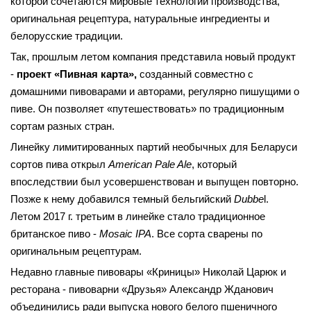
которой сочетаются мировые технологии производства,
оригинальная рецептура, натуральные ингредиенты и
белорусские традиции.
Так, прошлым летом компания представила новый продукт
-
проект «Пивная карта»,
созданный совместно с
домашними пивоварами и авторами, регулярно пишущими о
пиве. Он позволяет «путешествовать» по традиционным
сортам разных стран.
Линейку лимитированных партий необычных для Беларуси
сортов пива открыл
American Pale Ale
, который
впоследствии был усовершенствован и выпущен повторно.
Позже к нему добавился темный бельгийский
Dubbe
l.
Летом 2017 г. третьим в линейке стало традиционное
британское пиво -
Mosaic IPA
. Все сорта сварены по
оригинальным рецептурам.
Недавно главные пивовары «Криницы» Николай Царюк и
ресторана - пивоварни «Друзья» Александр Жданович
объединились ради выпуска нового белого пшеничного