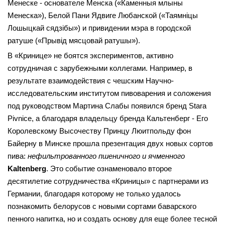
Менеске - основателе Менска («Каменныя млыны
Менеска»), Белой Пани Ядвиге Любанской («Таямніцы
Лошыцкай сядзібы») и привидении мэра в городской
ратуше («Прывід мясцовай ратушы»).
В «Кринице» не боятся экспериментов, активно
сотрудничая с зарубежными коллегами. Например, в
результате взаимодействия с чешским Научно-
исследовательским институтом пивоварения и соложения
под руководством Мартина Слабы появился бренд Stara
Pivnice, а благодаря владельцу бренда Кальтенберг - Его
Королевскому Высочеству Принцу Люитпольду фон
Байерну в Минске прошла презентация двух новых сортов
пива:
нефильтрованного пшеничного и ячменного
Kaltenberg
. Это событие ознаменовало второе
десятилетие сотрудничества «Криницы» с партнерами из
Германии, благодаря которому не только удалось
познакомить белорусов с новыми сортами баварского
пенного напитка, но и создать основу для еще более тесной