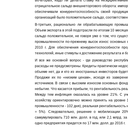
Во-вторых, надо ли делать ставку на неэффективные
отрицательное сальдо внешнеторгового оборота: импор
обеспечивали конкурентоспособность своей продукц
организаций было положительное сальдо, соответс
В-третьих, рационально ли обрабатывающую промышл
Объем экспорта в этой подотрасли по итогам 10 месяцев
сальдо положительное, не говоря уже о том, что сущ
промышленности по-прежнему высок износ основных ф
2010 г. Для обеспечения конкурентоспособности пр
технологий, иные стимулы к достижению результат
И все же основной вопрос - где руководство респуб
расходы не предусмотрены. Кредиты практически недост
объеме нет, да и кто из иностранных инвесторов буде
Продажи их по «низким ценам», исходя из заверения
источников. В связи с высоким износом основных фонд
небытие. Что касается прибыли, то рентабельность реали
Между тем инфляция оказалась на уровне 21%. С уче
хозяйству ориентировочно можно принять на уровне
промышленности - 102 дня), реальная рентабельность не
= 5%). Следовательно, решение о мобилизации 20%
саккумулировать 710 млн. долл. в год, или 2,1 млрд. з
одно предприятия придется по 17 млн. долл. до 20