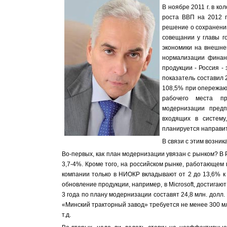
В ноябре 2011 г. в к
роста ВВП на 2012 г
решение о сохранении
совещании у главы г
экономики на внешнег
нормализации финанс
продукции - Россия -
показатель составил 2
108,5% при опережаю
рабочего места пр
модернизации предп
входящих в систему
планируется напр
В связи с этим воз
Во-первых, как план модернизации увязан с рынком? В 
3,7-4%. Кроме того, на российском рынке, работающем 
компании только в НИОКР вкладывают от 2 до 13,6% к
обновление продукции, например, в Microsoft, достигаю
3 года по плану модернизации составят 24,8 млн. долл
«Минский тракторный завод» требуется не менее 300 м
т.д.