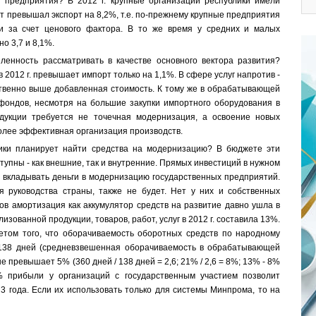
 предприятия? В 2012 г. крупные организации республики имели
т превышал экспорт на 8,2%, т.е. по-прежнему крупные предприятия
ии за счет ценового фактора. В то же время у средних и малых
твенно 3,7 и 8,1%.
енность рассматривать в качестве основного вектора развития?
 2012 г. превышает импорт только на 1,1%. В сфере услуг напротив -
ественно выше добавленная стоимость. К тому же в обрабатывающей
ондов, несмотря на большие закупки импортного оборудования в
одукции требуется не точечная модернизация, а освоение новых
а и более эффективная организация производств.
лики планирует найти средства на модернизацию? В бюджете эти
упны - как внешние, так и внутренние. Прямых инвестиций в нужном
т вкладывать деньги в модернизацию государственных предприятий.
 руководства страны, также не будет. Нет у них и собственных
ов амортизация как аккумулятор средств на развитие давно ушла в
зованной продукции, товаров, работ, услуг в 2012 г. составила 13%.
том того, что оборачиваемость оборотных средств по народному
 138 дней (средневзвешенная оборачиваемость в обрабатывающей
 превышает 5% (360 дней / 138 дней = 2,6; 21% / 2,6 = 8%; 13% - 8%
 прибыли у организаций с государственным участием позволит
а 3 года. Если их использовать только для системы Минпрома, то на
16 г.