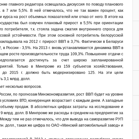
олонке главного редактора освещалась дискуссия по поводу планового
. в 7 или 5,5%. В ней отмечалось, что не так важен процент, как
 курса на рост объемных показателей или отказ от него. В итоге на
осударства был озвучен плановый прирост в 5,5% при ориентации
о потребителя, т.к. стояла задача сжатия внутреннего спроса для
овой устойчивости. При этом основной потребитель белорусской
 закладывала на 2012 г. прирост ВВП в 3,7%. Фактически в Беларуси
, в России - 3,5%. На 2013 г. вновь устанавливается динамика ВВП в
щем росте производительности труда 109,3%. Повышение отдачи с
едполагается достигнуть за счет широко запланированной
риятий. Только в Минпроме из 159 субъектов хозяйствования,
, до 2015 г. должно быть модернизировано 125. На эти цели
авить 3,1 млрд. долл.
никает несколько вопросов.
России, по прогнозам Минэкономразвития, рост ВВП будет на уровне
в условиях ВТО, конкуренция возрастает с каждым днем. А западные
 объему продаж. В абсолютных цифрах затраты на исследование и
т 9 млрд. долл. В Минпроме же расходы в среднем на предприятие за
. Между тем не раз отмечалось, что для вывода на саморазвитие РУП
лн. долл., такая же цифра по ОАО «Минский автомобильный завод» и