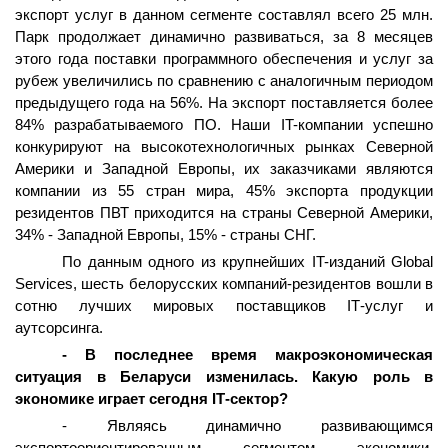
экспорт услуг в данном сегменте составлял всего 25 млн.
Парк продолжает динамично развиваться, за 8 месяцев
этого года поставки программного обеспечения и услуг за
рубеж увеличились по сравнению с аналогичным периодом
предыдущего года на 56%. На экспорт поставляется более
84% разрабатываемого ПО. Наши
IT
-компании успешно
конкурируют на высокотехнологичных рынках Северной
Америки и Западной Европы, их заказчиками являются
компании из 55 стран мира, 45% экспорта продукции
резидентов ПВТ приходится на страны Северной Америки,
34% - Западной Европы, 15% - страны СНГ.
По данным одного из крупнейших
IT
-изданий
Global
Services
, шесть белорусских компаний-резидентов вошли в
сотню лучших мировых поставщиков
I
Т-услуг и
аутсорсинга.
- В последнее время макроэкономическая
ситуация в Беларуси изменилась. Какую роль в
экономике играет сегодня
I
Т-сектор?
- Являясь динамично развивающимся
экспортоориентированным сегментом экономики,