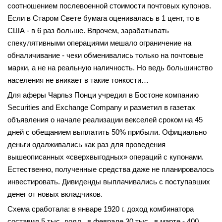
соотношением послевоенной стоимости почтовых купонов.
Если в Старом Свете бумага оценивалась в 1 цент, то в
США - в 6 раз больше. Впрочем, зарабатывать
спекулятивными операциями мешало ограничение на
обналичивание - чеки обменивались только на почтовые
марки, а не на реальную наличность. Но ведь большинство
населения не вникает в такие тонкости…
Для аферы Чарльз Понци учредил в Бостоне компанию
Securities and Exchange Company и разметил в газетах
объявления о начале реализации векселей сроком на 45
дней с обещанием выплатить 50% прибыли. Официально
деньги одалживались как раз для проведения
вышеописанных «сверхвыгодных» операций с купонами.
Естественно, полученные средства даже не планировалось
инвестировать. Дивиденды выплачивались с поступавших
денег от новых вкладчиков.
Схема сработала: в январе 1920 г. доход комбинатора
составил 5 тыс. долл., в феврале 30 тыс., в марте - 400