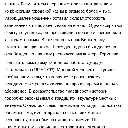
званию. Результатом операции стали захват ратуши и
конфискация городской казны в размере более 4 тыс.
марок. Далее мошенник оставил солдат сторожить
задержанных и спокойно уехал на вокзал. Однако скрыться
Фойгту не удалось, его арестовали в поезде и приговорили
к 4 годам тюрьмы. Впрочем, весь срок Вильгельму
«мотать» не пришлось. Через два года он был досрочно
освобожден по личному распоряжению кайзера Германии.
Под стать немецкому «коллеге» работал Джордж
Псалманазар (1679-1763). Молодой человек выступил с
сообщением о том, что вернулся с ранее никому
неведомого острова Формоза, где провел время в плену у
аборигенов. В доказательство правдивости истории
подробно рассказывал о традициях и культуре местных
жителей. Оказалось, тамошние мужчины ходят полностью
обнаженными, имеют право съесть своих жен за
неверность, хотя обычно питаются змеями. По
свидетельству «очевидца», островитяне ежегодно