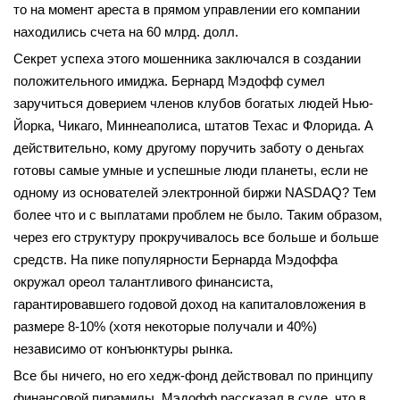
то на момент ареста в прямом управлении его компании
находились счета на 60 млрд. долл.
Секрет успеха этого мошенника заключался в создании
положительного имиджа. Бернард Мэдофф сумел
заручиться доверием членов клубов богатых людей Нью-
Йорка, Чикаго, Миннеаполиса, штатов Техас и Флорида. А
действительно, кому другому поручить заботу о деньгах
готовы самые умные и успешные люди планеты, если не
одному из основателей электронной биржи NASDAQ? Тем
более что и с выплатами проблем не было. Таким образом,
через его структуру прокручивалось все больше и больше
средств. На пике популярности Бернарда Мэдоффа
окружал ореол талантливого финансиста,
гарантировавшего годовой доход на капиталовложения в
размере 8-10% (хотя некоторые получали и 40%)
независимо от конъюнктуры рынка.
Все бы ничего, но его хедж-фонд действовал по принципу
финансовой пирамиды. Мэдофф рассказал в суде, что в