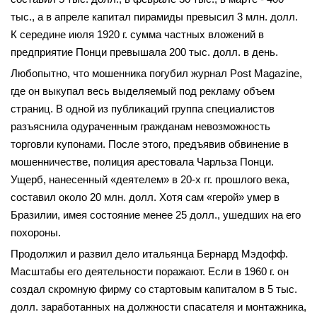
тыс., а в апреле капитал пирамиды превысил 3 млн. долл.
К середине июля 1920 г. сумма частных вложений в
предприятие Понци превышала 200 тыс. долл. в день.
Любопытно, что мошенника погубил журнал Post Magazine,
где он выкупал весь выделяемый под рекламу объем
страниц. В одной из публикаций группа специалистов
разъяснила одураченным гражданам невозможность
торговли купонами. После этого, предъявив обвинение в
мошенничестве, полиция арестовала Чарльза Понци.
Ущерб, нанесенный «деятелем» в 20-х гг. прошлого века,
составил около 20 млн. долл. Хотя сам «герой» умер в
Бразилии, имея состояние менее 25 долл., ушедших на его
похороны.
Продолжил и развил дело итальянца Бернард Мэдофф.
Масштабы его деятельности поражают. Если в 1960 г. он
создал скромную фирму со стартовым капиталом в 5 тыс.
долл. заработанных на должности спасателя и монтажника,