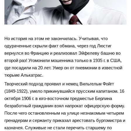
Но история на этом не закончилась. Учитывая, что
одураченные скрыли факт обмана, через год Люстиг
вернулся во Францию и реализовал Эйфелеву башню во
второй раз! Угомонили мошенника только в 1935 г. в США,
где посадили на 20 лет. Умер он от пневмонии в известной
тюрьме Алькатрас.
Творческий подход проявил и немец Вильгельм Фойгт
(1849-1922), умело прикинувшийся прусским капитаном. 16
октября 1906 г. в юго-восточном предместье Берлина
безработный гражданин взял напрокат офицерскую форму.
После чего остановленным на улице незнакомым четырем
гренадерам и сержанту приказал арестовать бургомистра и
казначея. Служивые не стали перечить старшему по