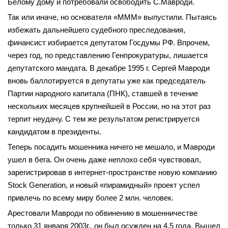
Белому дому и потребовали освободить С.Мавроди.
Так или иначе, но основателя «МММ» выпустили. Пытаясь
избежать дальнейшего судебного преследования,
финансист избирается депутатом Госдумы РФ. Впрочем,
через год, по представлению Генпрокуратуры, лишается
депутатского мандата. В декабре 1995 г. Сергей Мавроди
вновь баллотируется в депутаты уже как председатель
Партии народного капитала (ПНК), ставшей в течение
нескольких месяцев крупнейшей в России, но на этот раз
терпит неудачу. С тем же результатом регистрируется
кандидатом в президенты.
Теперь посадить мошенника ничего не мешало, и Мавроди
ушел в бега. Он очень даже неплохо себя чувствовал,
зарегистрировав в интернет-пространстве новую компанию
Stock Generation, и новый «пирамидный» проект успел
привлечь по всему миру более 2 млн. человек.
Арестовали Мавроди по обвинению в мошенничестве
только 31 января 2003г., он был осужден на 4,5 года. Вышел