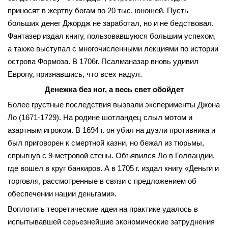
приносят в жертву богам по 20 тыс. юношей. Пусть
больших денег Джордж не заработал, но и не бедствовал.
Фантазер издал книгу, пользовавшуюся большим успехом,
а также выступал с многочисленными лекциями по истории
острова Формоза. В 1706г. Псалманазар вновь удивил
Европу, признавшись, что всех надул.
Денежка без ног, а весь свет обойдет
Более грустные последствия вызвали эксперименты Джона
Ло (1671-1729). На родине шотландец слыл мотом и
азартным игроком. В 1694 г. он убил на дуэли противника и
был приговорен к смертной казни, но бежал из тюрьмы,
спрыгнув с 9-метровой стены. Объявился Ло в Голландии,
где вошел в круг банкиров. А в 1705 г. издал книгу «Деньги и
торговля, рассмотренные в связи с предложением об
обеспечении нации деньгами».
Воплотить теоретические идеи на практике удалось в
испытывавшей серьезнейшие экономические затруднения