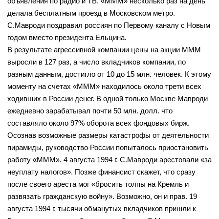
объявления по радио и ТВ. «МММ» несколько раз на день
делала бесплатным проезд в Московском метро.
С.Мавроди поздравил россиян по Первому каналу с Новым
годом вместо президента Ельцина.
В результате агрессивной компании цены на акции МММ
выросли в 127 раз, а число вкладчиков компании, по
разным данным, достигло от 10 до 15 млн. человек. К этому
моменту на счетах «МММ» находилось около трети всех
ходивших в России денег. В одной только Москве Мавроди
ежедневно зарабатывал почти 50 млн. долл. что
составляло около 97% оборота всех фондовых бирж.
Осознав возможные размеры катастрофы от деятельности
пирамиды, руководство России попыталось приостановить
работу «МММ». 4 августа 1994 г. С.Мавроди арестовали «за
неуплату налогов». Позже финансист скажет, что сразу
после своего ареста мог «бросить толпы на Кремль и
развязать гражданскую войну». Возможно, он и прав. 19
августа 1994 г. тысячи обманутых вкладчиков пришли к