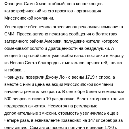
Франции. Самый масштабный, но в конце концов
катастрофический из его проектов - организация
Миссисипской компании.
Успех идее обеспечила агрессивная рекламная компания в
СМИ. Пресса активно печатала сообщения о богатствах
затерянного района Америки, полудикие жители которого
обменивают золото и драгоценности на безделушки. А
мощный торговой флот уже якобы начал поставки в Европу
из Нового Света благородных металлов, пряностей, шелка
и табака...
Французы поверили Джону Ло - с весны 1719 г. спрос, а
вместе с ним и цена на акции Миссисипской компании
начали стремительно расти. В сентябре билеты номиналом
500 ливров стоили в 10 раз дороже. Взлет котировок только
подогревал ажиотаж. Несмотря на регулярные
дополнительные эмиссии, стоимость увеличилась еще в
четыре раза, в эквиваленте «завесив» на 147 кг серебра за
одну акцию. Сам автор проекта получил в январе 1720 г.