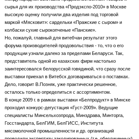
сырья для их производства «Продэкспо-2010» в Москве
высокую оценку получили два изделия под торговой
маркой «Мясковит»: сардельки «Пражские с сыром» и
колбаски сухие сырокопченые «Панские».
Но, пожалуй, главный для витебчан результат этого
форума производителей продовольствия - то, что о его
продукции узнали далеко за пределами Беларуси. Так,
представитель одной из казахских фирм настолько
заинтересовался белорусской говядиной, что сразу после
выставки приехал в Витебск договариваться о поставках.
Дело, говорит В.Позняк, уже практически решенное,
осталось только определиться с ассортиментом.
В конце 2009 г. в рамках выставки «Белпродукт» в Минске
проходил конкурс-дегустация «Густ-2009». Ведущие
специалисты Минсельхозпрода, Минздрава, Минторга,
Госстандарта, БелГИМ, БелГИСС, Института
мясомолочной промышленности и др. организаций
проводили экспертизу закодированных (т.е. обезличенных)