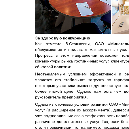
За здоровую конкуренцию
Как отметил В.Сташкевич, ОАО «Минотель
обслуживания и прилагает максимальные усил
Прогресс в этом направлении возможен тол
конъюнктуры рынка гостиничных услуг, клиентур
сбытовой политики.
Неотъемлемым условием эффективной и рен
является его стабильная загрузка по тариф
некоторые участники рынка ведут нечестную пол
более низкой цене. Однако нам есть чем дос
руководитель предприятия.
Одним из ключевых условий развития ОАО «Мин
услуг (и расширение их ассортимента), дивер
уже подтвердивших свою эффективность нарабо
различных дополнительных услуг. Так, если бес
стали привычными, то, например, продажа пак