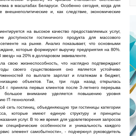
ризма в масштабах Беларуси. Особенно сегодня, когда для
 внешнеполитические и, как следствие, экономические
ентируется на высокое качество предоставляемых услуг,
ие доступности гостиничного продукта для массового
сегменте на рынке. Анализ показывает, что основными
аждане, которые формируют выручку предприятия на 80%.
3 звезд» на 20% в долларовом эквиваленте.
а свою жизнеспособность, что наглядно подтверждают
 годы своего существования оно является устойчиво
женностей по выплате зарплат и платежам в бюджет,
низацию объектов. Так, три года назад открылась
14 г. приняла первых клиентов после 3-летнего перерыва
же большое внимание уделяется повышению уровня
ию IT-технологий.
ой сеть гостиниц, объединяющую три гостиницы категории
асса, которые имеют единую структуру и принципы
азания услуг. В то же время для удовлетворения запросов
м специфические особенности и уникальность каждого
рвис элемент самобытности», - подчеркнул руководитель