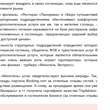
анирует внедрить в своих гостиницах, пока еще являются
егменте рынка.
я филиалы «Ресторан «Панорама» и «Бюро путешествий
руктурными подразделениями обеспечивают комфортное
дополнительные услуги как им, так и жителям столицы, -
ественного питания оказываются на базе ресторанов, кафе
сположенных в гостиницах, предлагающих широкий выбор
 доступной ценам».
льности структурных подразделений определяет аппарат
ересов гостиниц, общепита, ФОК и туристических услуг. В
дополнительные услуги, которые являются обязательными
нии очень важную роль играют туроператоры, которые
и них филиал - турбюро «Минотель Экспресс».
Минотель» услуг свидетельствуют высокие награды. Так,
аграды портала Booking.com за отличные отзывы гостей, с
дствам размещения. К слову, за прошедшее время они уже
Беларусь» в т.г. получила сертификат качества TripAdvisor-
обслуживания в гостиничном бизнесе (за отличные отзывы