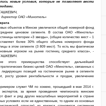
лись новые условия, которые не позволяют вести
тодами.
ТАШКЕВИЧ,
й директор ОАО «Минотель»
врата
овых объектов в Минске увеличился общий номерной фонд
 среднем ценовом сегменте. В состав ОАО «Минотель»
остиницы категории «3 звезды», (общее количество мест – 1
составляет более 30% общего объема номерного фонда
лицы в этом сегменте (3 809 мест). То есть мы фактически
новным игроком на рынке гостиниц среднего класса», -
СТАШКЕВИЧ.
ние этого преимущества способствует дальнейшей
стратегических бизнес-целей ОАО «Минотель», связанных с
 лидирующих позиций на гостиничном рынке в сегменте
et, росту уровня рентабельности и продаж, увеличению
римером служит ЧМ по хоккею, прошедший в мае 2014 г.
 экспертов, за время проведения чемпионата минские
тот факт и ряд других масштабных мероприятий в стране
ных условиях если не единственным, то одним из основных
истической отрасли) из кризиса становится системная