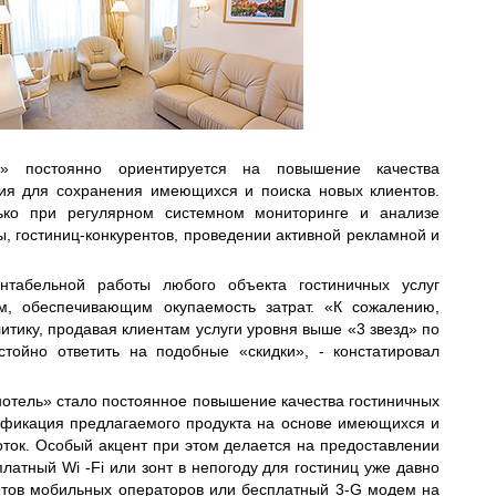
» постоянно ориентируется на повышение качества
ия для сохранения имеющихся и поиска новых клиентов.
ько при регулярном системном мониторинге и анализе
ы, гостиниц-конкурентов, проведении активной рекламной и
табельной работы любого объекта гостиничных услуг
ам, обеспечивающим окупаемость затрат. «К сожалению,
итику, продавая клиентам услуги уровня выше «3 звезд» по
тойно ответить на подобные «скидки», - констатировал
отель» стало постоянное повышение качества гостиничных
сификация предлагаемого продукта на основе имеющихся и
ток. Особый акцент при этом делается на предоставлении
платный Wi -Fi или зонт в непогоду для гостиниц уже давно
етов мобильных операторов или бесплатный 3-G модем на