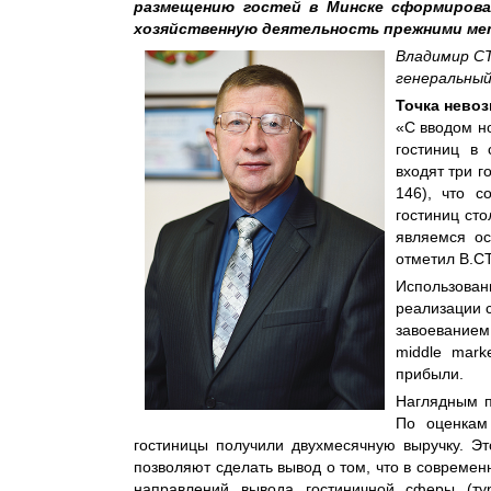
размещению гостей в Минске сформирова
хозяйственную деятельность прежними ме
Владимир С
генеральны
Точка невоз
«С вводом н
гостиниц в
входят три г
146), что 
гостиниц сто
являемся ос
отметил В.
Использова
реализации 
завоеванием
middle mark
прибыли.
Наглядным п
По оценкам
гостиницы получили двухмесячную выручку. Э
позволяют сделать вывод о том, что в современ
направлений вывода гостиничной сферы (тур