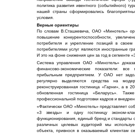
политика развития ивентного (событийного) ту
нашей страны сформировались благоприятные
условия.
Верные ориентиры
По словам В.Сташкевича, ОАО «Минотель» ори
повышение конкурентоспособности, увеличен
потребителя и укрепление позиций в своем 
потребителями услуг являются иностранные гр
И это на фоне снижения цен за год в сегменте «
Система управления ОАО «Минотель» доказал
финансово-экономические показатели: все
прибыльным предприятием. У ОАО нет задол
регулярно выделяются средства на модер
реконструированная гостиница «Гарни», а в 20
обновленная гостиница «Беларусь». Так
профессиональной подготовки кадров и внедрен
«Фактически ОАО «Минотель» представляет соб
«3 звезды» и одну гостиницу эконом-кл
функционирования, единый бренд и стандарты ок
различных целевых аудиторий мы используе
объекта, привнося в оказываемый клиентам се