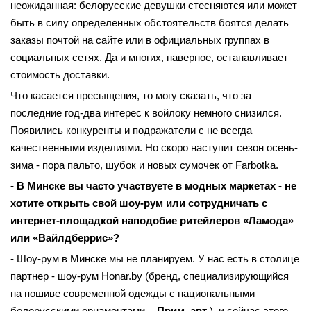
неожиданная: белорусские девушки стесняются или может
быть в силу определенных обстоятельств боятся делать
заказы почтой на сайте или в официальных группах в
социальных сетях. Да и многих, наверное, останавливает
стоимость доставки.
Что касается пресыщения, то могу сказать, что за
последние год-два интерес к войлоку немного снизился.
Появились конкуренты и подражатели с не всегда
качественными изделиями. Но скоро наступит сезон осень-
зима - пора пальто, шубок и новых сумочек от Farbotka.
- В Минске вы часто участвуете в модных маркетах - не
хотите открыть свой шоу-рум или сотрудничать с
интернет-площадкой наподобие ритейлеров «Ламода»
или «Вайлдберрис»?
- Шоу-рум в Минске мы не планируем. У нас есть в столице
партнер - шоу-рум Honar.by (бренд, специализирующийся
на пошиве современной одежды с национальными
белорусскими орнаментами. -
Прим. авт
.), и сейчас этого