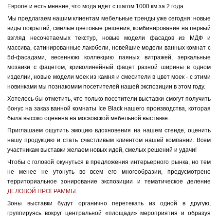
Европе и есть мнение, что мода идет с шагом 1000 км за 2 года.
Мы предлагаем нашим клиентам мебельные тренды уже сегодня: новые
виды покрытий, смелые цветовые решения, комбинирование на первый
взгляд несочетаемых текстур, новые модели фасадов из МДФ и
массива, сатинированные лакобели, новейшие модели ванных комнат с
5d-фасадами, весеннюю коллекцию паяных витражей, зеркальные
мозаики с фацетом, криволинейный фацет разной ширины в одном
изделии, новые модели моек из камня и смесители в цвет моек - с этими
новинками мы познакомим посетителей нашей экспозиции в этом году.
Хотелось бы отметить, что только посетители выставки смогут получить
бонус на заказ ванной комнаты Ice Black нашего производства, которая
была высоко оценена на московской мебельной выставке.
Приглашаем ощутить эмоцию вдохновения на нашем стенде, оценить
нашу продукцию и стать счастливым клиентом нашей компании. Всем
участникам выставки желаем новых идей, смелых решений и удачи!
Чтобы с головой окунуться в предложения интерьерного рынка, но тем
не менее не утонуть во всем его многообразии, предусмотрено
территориальное зонирование экспозиции и тематическое деление
ДЕЛОВОЙ ПРОГРАММЫ
.
Зоны выставки будут органично перетекать из одной в другую,
группируясь вокруг центральной «площади» мероприятия и образуя