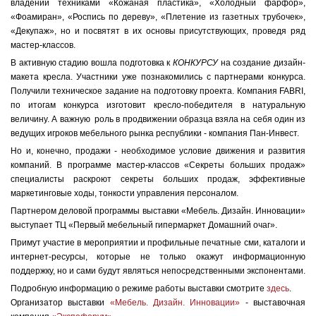
владении техниками «Кожаная пластика», «Холодный фарфор»,
«Фоамиран», «Роспись по дереву», «Плетение из газетных трубочек»,
«Декупаж», но и посвятят в их основы присутствующих, проведя ряд
мастер-классов.
В активную стадию вошла подготовка к
КОНКУРСУ
на создание дизайн-
макета кресла. Участники уже познакомились с партнерами конкурса.
Получили техническое задание на подготовку проекта. Компания FABRI,
по итогам конкурса изготовит кресло-победителя в натуральную
величину. А важную роль в продвижении образца взяла на себя один из
ведущих игроков мебельного рынка республики - компания Пан-Инвест.
Но и, конечно, продажи - необходимое условие движения и развития
компаний. В программе мастер-классов «Секреты больших продаж»
специалисты раскроют секреты больших продаж, эффективные
маркетинговые ходы, тонкости управления персоналом.
Партнером деловой программы выставки «Мебель. Дизайн. Инновации»
выступает ТЦ «Первый мебельный гипермаркет Домашний очаг».
Примут участие в мероприятии и профильные печатные сми, каталоги и
интернет-ресурсы, которые не только окажут информационную
поддержку, но и сами будут являться непосредственными экспонентами.
Подробную информацию о режиме работы выставки смотрите
здесь
.
Организатор выставки
«Мебель. Дизайн. Инновации»
- выставочная