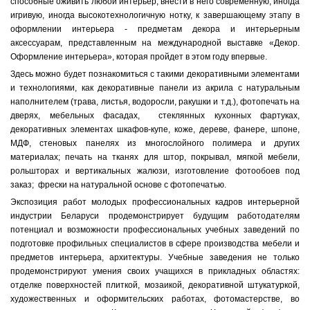
способные оживить любой интерьер, внести в него современную, иногда
игривую, иногда высокотехнологичную нотку, к завершающему этапу в
оформлении интерьера - предметам декора и интерьерным
аксессуарам, представленным на международной выставке «Декор.
Оформление интерьера», которая пройдет в этом году впервые.
Здесь можно будет познакомиться с такими декоративными элементами
и технологиями, как декоративные панели из акрила с натуральным
наполнителем (трава, листья, водоросли, ракушки и т.д.), фотопечать на
дверях, мебельных фасадах, стеклянных кухонных фартуках,
декоративных элементах шкафов-купе, коже, дереве, фанере, шпоне,
МДФ, стеновых панелях из многослойного полимера и других
материалах; печать на тканях для штор, покрывал, мягкой мебели,
рольшторах и вертикальных жалюзи, изготовление фотообоев под
заказ; фрески на натуральной основе с фотопечатью.
Экспозиция работ молодых профессиональных кадров интерьерной
индустрии Беларуси продемонстрирует будущим работодателям
потенциал и возможности профессиональных учебных заведений по
подготовке профильных специалистов в сфере производства мебели и
предметов интерьера, архитектуры. Учебные заведения не только
продемонстрируют умения своих учащихся в прикладных областях:
отделке поверхностей плиткой, мозаикой, декоративной штукатуркой,
художественных и оформительских работах, фотомастерстве, во