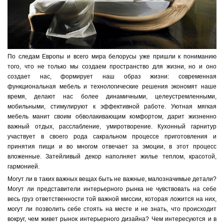
По следам Европы и всего мира белорусы уже пришли к пониманию
того, что не только мы создаем пространство для жизни, но и оно
создает нас, формирует наш образ жизни: современная
функциональная мебель и технологические решения экономят наше
время, делают нас более динамичными, целеустремленными,
мобильными, стимулируют к эффективной работе. Уютная мягкая
мебель манит своим обволакивающим комфортом, дарит жизненно
важный отдых, расслабление, умиротворение. Кухонный гарнитур
участвует в своего рода сакральном процессе приготовления и
принятия пищи и во многом отвечает за эмоции, в этот процесс
вложенные. Затейливый декор наполняет жилье теплом, красотой,
гармонией.
Могут ли в таких важных вещах быть не важные, малозначимые детали?
Могут ли представители интерьерного рынка не чувствовать на себе
весь груз ответственности той важной миссии, которая ложится на них,
могут ли позволить себе стоять на месте и не знать, что происходит
вокруг, чем живет рынок интерьерного дизайна? Чем интересуются и в