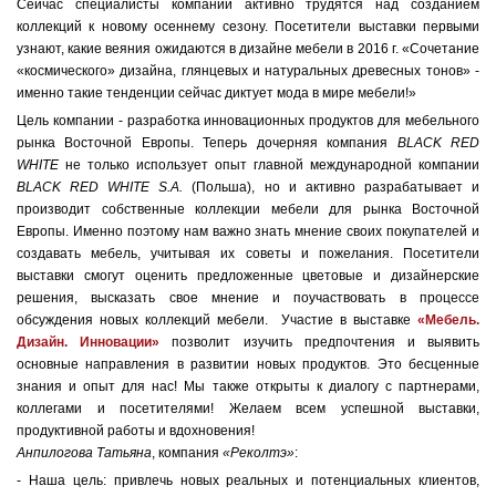
Сейчас специалисты компании активно трудятся над созданием
коллекций к новому осеннему сезону. Посетители выставки первыми
узнают, какие веяния ожидаются в дизайне мебели в 2016 г. «Сочетание
«космического» дизайна, глянцевых и натуральных древесных тонов» -
именно такие тенденции сейчас диктует мода в мире мебели!»
Цель компании - разработка инновационных продуктов для мебельного
рынка Восточной Европы. Теперь дочерняя компания
BLACK RED
WHITE
не только использует опыт главной международной компании
BLACK RED WHITE S.A.
(Польша), но и активно разрабатывает и
производит собственные коллекции мебели для рынка Восточной
Европы. Именно поэтому нам важно знать мнение своих покупателей и
создавать мебель, учитывая их советы и пожелания. Посетители
выставки смогут оценить предложенные цветовые и дизайнерские
решения, высказать свое мнение и поучаствовать в процессе
обсуждения новых коллекций мебели. Участие в выставке
«Мебель.
Дизайн. Инновации»
позволит изучить предпочтения и выявить
основные направления в развитии новых продуктов. Это бесценные
знания и опыт для нас! Мы также открыты к диалогу с партнерами,
коллегами и посетителями! Желаем всем успешной выставки,
продуктивной работы и вдохновения!
Анпилогова Татьяна
, компания
«Реколтэ»
:
- Наша цель: привлечь новых реальных и потенциальных клиентов,