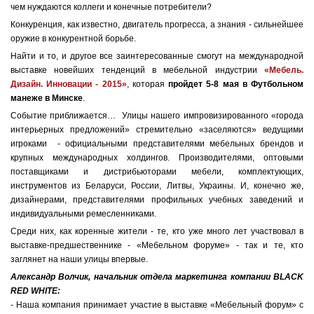
чем нуждаются коллеги и конечные потребители?
Конкуренция, как известно, двигатель прогресса, а знания - сильнейшее
оружие в конкурентной борьбе.
Найти и то, и другое все заинтересованные смогут на международной
выставке новейших тенденций в мебельной индустрии
«Мебель.
Дизайн. Инновации - 2015»
, которая
пройдет 5-8 мая в Футбольном
манеже в Минске
.
Событие приближается… Улицы нашего импровизированного «города
интерьерных предложений» стремительно «заселяются» ведущими
игроками - официальными представителями мебельных брендов и
крупных международных холдингов. Производителями, оптовыми
поставщиками и дистрибьюторами мебели, комплектующих,
инструментов из Беларуси, России, Литвы, Украины. И, конечно же,
дизайнерами, представителями профильных учебных заведений и
индивидуальными ремесленниками.
Среди них, как коренные жители - те, кто уже много лет участвовал в
выставке-предшественнике - «Мебельном форуме» - так и те, кто
заглянет на наши улицы впервые.
Александр Волчик, начальник отдела маркетинга компании BLACK
RED WHITE:
- Наша компания принимает участие в выставке «Мебельный форум» с