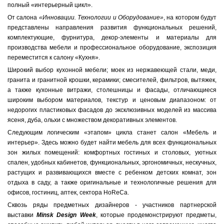
полный «интерьерный цикл».
От салона
«Инновации. Технологии и Оборудование»
, на котором будут
представлены направления развития функциональных решений,
комплектующие, фурнитура, декор-элементы и материалы для
производства мебели и профессиональное оборудование, экспозиция
переместится к салону «Кухня».
Широкий выбор кухонной мебели; моек из нержавеющей стали, меди,
гранита и гранитной крошки, керамики; смесителей, фильтров, вытяжек,
а также кухонные витражи, столешницы и фасады, отличающиеся
широким выбором материалов, текстур и ценовым диапазоном: от
недорогих пластиковых фасадов до эксклюзивных моделей из массива
ясеня, дуба, ольхи с множеством декоративных элементов.
Следующим логическим «этапом» цикла станет салон «Мебель и
интерьер». Здесь можно будет найти мебель для всех функциональных
зон жилых помещений: комфортных гостиных и столовых, уютных
спален, удобных кабинетов, функциональных, эргономичных, нескучных,
растущих и развивающихся вместе с ребенком детских комнат, зон
отдыха в саду, а также оригинальные и технологичные решения для
офисов, гостиниц, аптек, сектора HoReCa.
Сквозь ряды предметных дизайнеров - участников партнерской
выставки
Minsk Design Week
, которые продемонстрируют предметы,